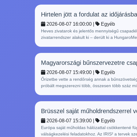
Hirtelen jött a fordulat az időjárá
2026-08-07 16:00:00 |
Egyéb
Heves zivatarok és jelentős mennyiségű csapadék é
zivatarrendszer alakult ki – derült ki a HungaroMe
Magyarországi bűnszervezetre csap
2026-08-07 15:49:00 |
Egyéb
Őrizetbe vette a rendőrség annak a bűnszövetségn
próbált megszerezni több, összesen több száz milli
Brüsszel saját műholdrendszerrel v
2026-08-07 15:39:00 |
Egyéb
Európa saját műholdas hálózattal csökkentené füg
válságkezelési feladatokhoz. Az IRIS² a tervek sze