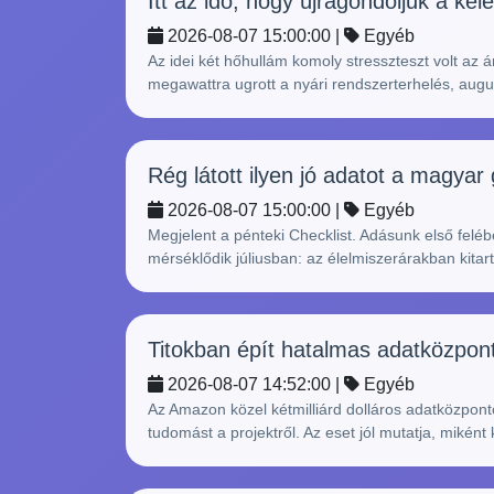
Itt az idő, hogy újragondoljuk a kel
2026-08-07 15:00:00 |
Egyéb
Az idei két hőhullám komoly stresszteszt volt az
megawattra ugrott a nyári rendszerterhelés, augus
Rég látott ilyen jó adatot a magyar
2026-08-07 15:00:00 |
Egyéb
Megjelent a pénteki Checklist. Adásunk első feléb
mérséklődik júliusban: az élelmiszerárakban kitar
Titokban épít hatalmas adatközpont
2026-08-07 14:52:00 |
Egyéb
Az Amazon közel kétmilliárd dolláros adatközpont
tudomást a projektről. Az eset jól mutatja, miként 