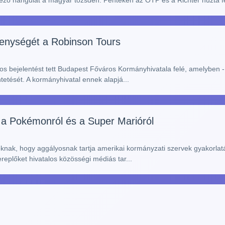
edvező hangulat a magyar tőzsdén. Pénteken az OTP és a Richter húzta f
enységét a Robinson Tours
los bejelentést tett Budapest Főváros Kormányhivatala felé, amelyben -
tését. A kormányhivatal ennek alapjá...
t a Pokémonról és a Super Marióról
oknak, hogy aggályosnak tartja amerikai kormányzati szervek gyakorlat
eplőket hivatalos közösségi médiás tar...