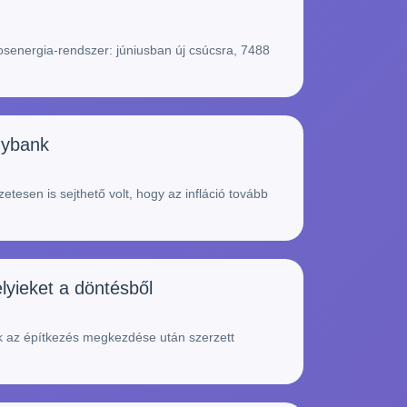
osenergia-rendszer: júniusban új csúcsra, 7488
egybank
tesen is sejthető volt, hogy az infláció tovább
lyieket a döntésből
ak az építkezés megkezdése után szerzett