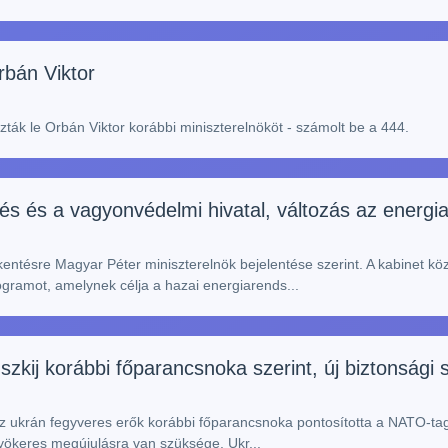
bán Viktor
ózták le Orbán Viktor korábbi miniszterelnököt - számolt be a 444.
s és a vagyonvédelmi hivatal, változás az energi
ntésre Magyar Péter miniszterelnök bejelentése szerint. A kabinet köz
ogramot, amelynek célja a hazai energiarends...
szkij korábbi főparancsnoka szerint, új biztonsági
az ukrán fegyveres erők korábbi főparancsnoka pontosította a NATO-tags
yökeres megújulásra van szüksége, Ukr...