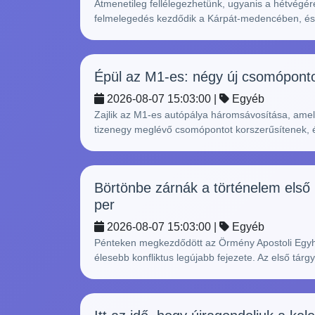
Átmenetileg fellélegezhetünk, ugyanis a hétvégér
felmelegedés kezdődik a Kárpát-medencében, és 
Épül az M1-es: négy új csomópontot
2026-08-07 15:03:00 |
Egyéb
Zajlik az M1-es autópálya háromsávosítása, amely
tizenegy meglévő csomópontot korszerűsítenek, és 
Börtönbe zárnák a történelem első 
per
2026-08-07 15:03:00 |
Egyéb
Pénteken megkezdődött az Örmény Apostoli Egyh
élesebb konfliktus legújabb fejezete. Az első tárg