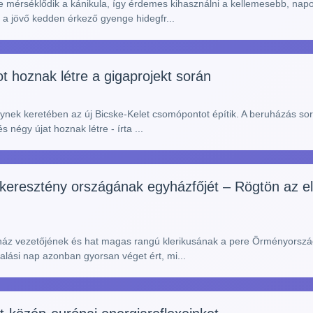
e mérséklődik a kánikula, így érdemes kihasználni a kellemesebb, napo
a jövő kedden érkező gyenge hidegfr...
 hoznak létre a gigaprojekt során
nek keretében az új Bicske-Kelet csomópontot építik. A beruházás során
négy újat hoznak létre - írta ...
keresztény országának egyházfőjét – Rögtön az el
áz vezetőjének és hat magas rangú klerikusának a pere Örményország
yalási nap azonban gyorsan véget ért, mi...