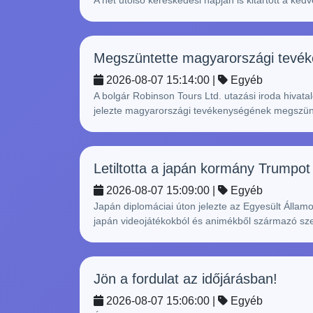
A hét utolsó kereskedési napján is kitartott a k
Megszüntette magyarországi tevék
2026-08-07 15:14:00 |
Egyéb
A bolgár Robinson Tours Ltd. utazási iroda hivata
jelezte magyarországi tevékenységének megszünte
Letiltotta a japán kormány Trumpo
2026-08-07 15:09:00 |
Egyéb
Japán diplomáciai úton jelezte az Egyesült Állam
japán videojátékokból és animékből származó szer
Jön a fordulat az időjárásban!
2026-08-07 15:06:00 |
Egyéb