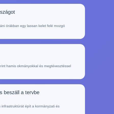
rszágot
utáni órákban egy lassan kelet felé mozgó
szerint hamis okmányokkal és megtévesztéssel
 beszáll a tervbe
nfrastruktúrát épít a kormányzati és