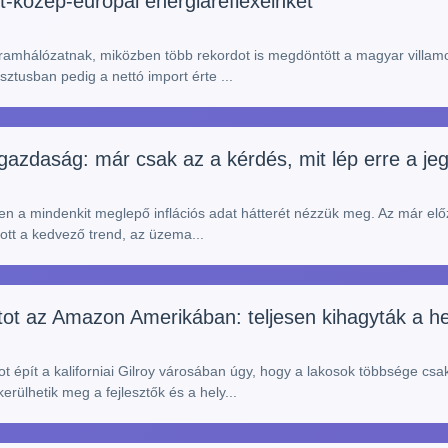
et-közép-európai energiareflexeinket
 áramhálózatnak, miközben több rekordot is megdöntött a magyar villam
ztusban pedig a nettó import érte ...
 gazdaság: már csak az a kérdés, mit lép erre a j
en a mindenkit meglepő inflációs adat hátterét nézzük meg. Az már előze
tott a kedvező trend, az üzema...
ot az Amazon Amerikában: teljesen kihagyták a he
ot épít a kaliforniai Gilroy városában úgy, hogy a lakosok többsége cs
kerülhetik meg a fejlesztők és a hely...