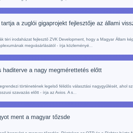
rtja a zuglói gigaprojekt fejlesztője az állami viss
ák téri irodaházat fejlesztő ZVK Development, hogy a Magyar Állam ké
mplexumának megvásárlásától - írja közleményé...
s haditerve a nagy megmérettetés előtt
rendezi történetének legelső félidős választási nagygyűlését, ahol s
usi szavazás előtt - írja az Axios. A s...
agyot ment a magyar tőzsde