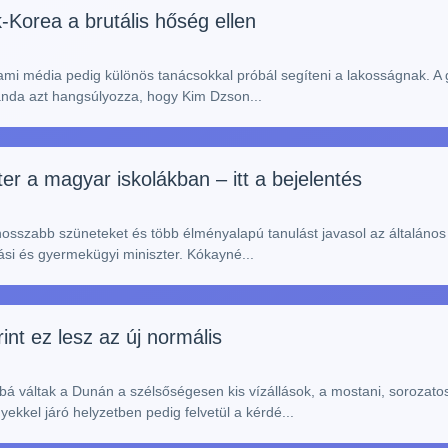
Korea a brutális hőség ellen
mi média pedig különös tanácsokkal próbál segíteni a lakosságnak. A 
anda azt hangsúlyozza, hogy Kim Dzson...
er a magyar iskolákban – itt a bejelentés
sszabb szüneteket és több élményalapú tanulást javasol az általános 
si és gyermekügyi miniszter. Kókayné...
nt ez lesz az új normális
á váltak a Dunán a szélsőségesen kis vízállások, a mostani, sorozato
kkel járó helyzetben pedig felvetül a kérdé...