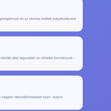
görögdinnye és az uborka mellett kutyahúslevest
iskolák alsó tagozatán az oktatási kormányzat –
s negatív rekorddöntéseket hozó, súlyos