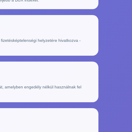
eljebb a BUX indexet.
 fizetésképtelenségi helyzetére hivatkozva -
át, amelyben engedély nélkül használnak fel