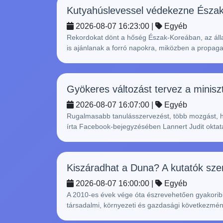
Kutyahúslevessel védekezne Észak-
2026-08-07 16:23:00 |
Egyéb
Rekordokat dönt a hőség Észak-Koreában, az álla
is ajánlanak a forró napokra, miközben a propag
Gyökeres változást tervez a miniszt
2026-08-07 16:07:00 |
Egyéb
Rugalmasabb tanulásszervezést, több mozgást, ho
írta Facebook-bejegyzésében Lannert Judit oktatá
Kiszáradhat a Duna? A kutatók szeri
2026-08-07 16:00:00 |
Egyéb
A 2010-es évek vége óta észrevehetően gyakoribb
társadalmi, környezeti és gazdasági következménye