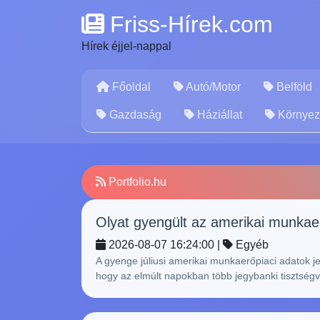
Friss-Hírek.com
Hírek éjjel-nappal
Főoldal
Autó/Motor
Belföld
Gazdaság
Háziállat
Környez
Portfolio.hu
Olyat gyengült az amerikai munkaerő
2026-08-07 16:24:00 |
Egyéb
A gyenge júliusi amerikai munkaerőpiaci adatok 
hogy az elmúlt napokban több jegybanki tisztségvise