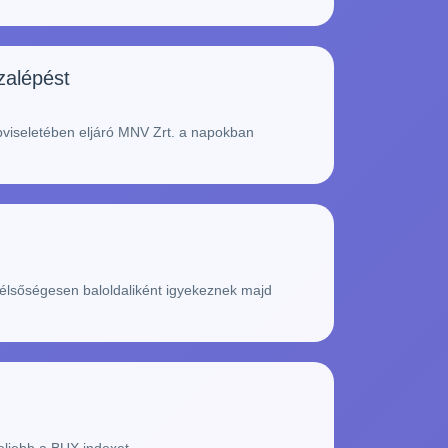
zalépést
pviseletében eljáró MNV Zrt. a napokban
zélsőségesen baloldaliként igyekeznek majd