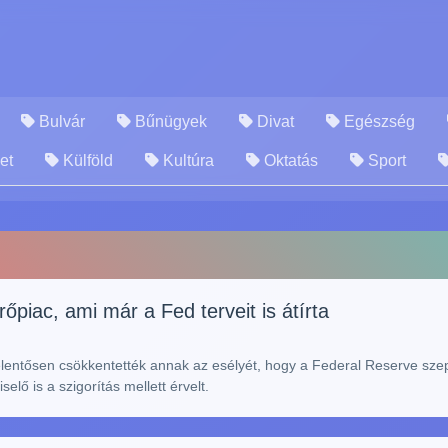
Bulvár
Bűnügyek
Divat
Egészség
et
Külföld
Kultúra
Oktatás
Sport
piac, ami már a Fed terveit is átírta
jelentősen csökkentették annak az esélyét, hogy a Federal Reserve sz
lő is a szigorítás mellett érvelt.