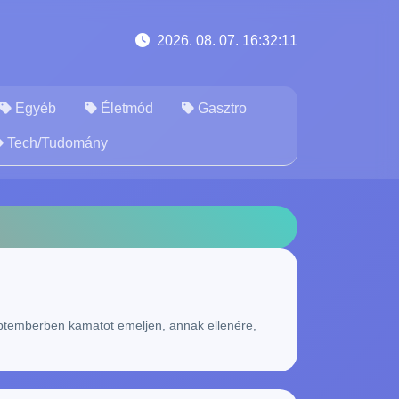
2026. 08. 07. 16:32:12
Egyéb
Életmód
Gasztro
Tech/Tudomány
eptemberben kamatot emeljen, annak ellenére,