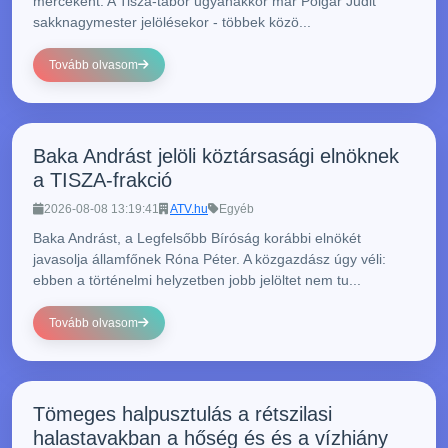
mérceként. A Tisza-tábor ugyanakkor már Polgár Judit
sakknagymester jelölésekor - többek közö...
Tovább olvasom
Baka Andrást jelöli köztársasági elnöknek
a TISZA-frakció
2026-08-08 13:19:41
ATV.hu
Egyéb
Baka Andrást, a Legfelsőbb Bíróság korábbi elnökét
javasolja államfőnek Róna Péter. A közgazdász úgy véli:
ebben a történelmi helyzetben jobb jelöltet nem tu...
Tovább olvasom
Tömeges halpusztulás a rétszilasi
halastavakban a hőség és és a vízhiány