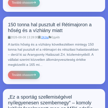
Tovább olvasom
150 tonna hal pusztult el Rétimajoron a
hőség és a vízhiány miatt
2026-08-08 13:28:00
24.hu
Egyéb
A tartós hőség és a vízhiány következtében mintegy 150
tonna hal pusztult el a rétimajori és rétszilasi halastavakban
– derül ki az Aranyponty Halászati Zrt. közleményéből. A
vállalat szerint közvetlen állományveszteség értéke
megközelíti a 165 mi...
Tovább olvasom
„Ez a sportág szellemiségével
nyílegyenesen szembemegy” – komoly