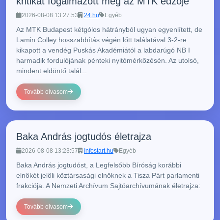
kritikát fogalmazott meg az MTK edzője
2026-08-08 13:27:53
24.hu
Egyéb
Az MTK Budapest kétgólos hátrányból ugyan egyenlített, de
Lamin Colley hosszabbítás végén lőtt találatával 3-2-re
kikapott a vendég Puskás Akadémiától a labdarúgó NB I
harmadik fordulójának pénteki nyitómérkőzésén. Az utolsó,
mindent eldöntő talál...
Tovább olvasom
Baka András jogtudós életrajza
2026-08-08 13:23:57
Infostart.hu
Egyéb
Baka András jogtudóst, a Legfelsőbb Bíróság korábbi
elnökét jelöli köztársasági elnöknek a Tisza Párt parlamenti
frakciója. A Nemzeti Archívum Sajtóarchívumának életrajza:
Tovább olvasom