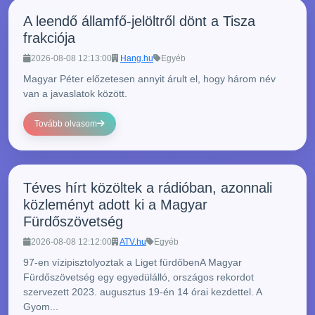
A leendő államfő-jelöltről dönt a Tisza
frakciója
2026-08-08 12:13:00
Hang.hu
Egyéb
Magyar Péter előzetesen annyit árult el, hogy három név
van a javaslatok között.
Tovább olvasom
Téves hírt közöltek a rádióban, azonnali
közleményt adott ki a Magyar
Fürdőszövetség
2026-08-08 12:12:00
ATV.hu
Egyéb
97-en vízipisztolyoztak a Liget fürdőbenA Magyar
Fürdőszövetség egy egyedülálló, országos rekordot
szervezett 2023. augusztus 19-én 14 órai kezdettel. A
Gyom...