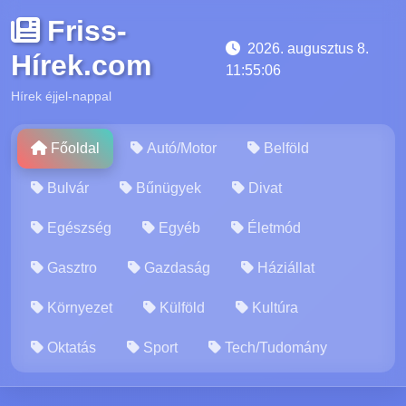
Friss-
2026. augusztus 8.
Hírek.com
11:55:08
Hírek éjjel-nappal
Főoldal
Autó/Motor
Belföld
Bulvár
Bűnügyek
Divat
Egészség
Egyéb
Életmód
Gasztro
Gazdaság
Háziállat
Környezet
Külföld
Kultúra
Oktatás
Sport
Tech/Tudomány