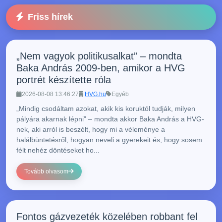
Friss hírek
„Nem vagyok politikusalkat” – mondta
Baka András 2009-ben, amikor a HVG
portrét készítette róla
2026-08-08 13:46:27
HVG.hu
Egyéb
„Mindig csodáltam azokat, akik kis koruktól tudják, milyen
pályára akarnak lépni” – mondta akkor Baka András a HVG-
nek, aki arról is beszélt, hogy mi a véleménye a
halálbüntetésről, hogyan neveli a gyerekeit és, hogy sosem
félt nehéz döntéseket ho...
Tovább olvasom
Fontos gázvezeték közelében robbant fel