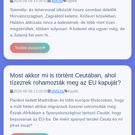
2026-08-08 13:30:53
444.hu
Egyéb
Személy- és tehervonat ütközött össze szombat délelőtt
Horvátországban, Zágrábtól keletre, Križevci közelében.
Halálos áldozata nincs a balesetnek, de több mint tízen
megsérültek, többen súlyosan. A baleset oka ugyan még, de
a Jutarnji list nem hi...
Tovább olvasom
Most akkor mi is történt Ceutában, ahol
tízezrek rohamozták meg az EU kapuját?
2026-08-08 13:30:00
HVG.hu
Egyéb
Pánikot keltett Madridban és több európai fővárosban, hogy
a múlt héten afrikai migránsok tízezrei ostromolták meg
Észak-Afrikában a Spanyolországhoz tartozó Ceutát, hogy
bejussanak az EU-ba. De miért spanyol terület Ceuta és mi
jöhet most?