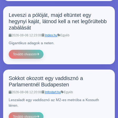
Leveszi a pólóját, majd eltüntet egy
hegynyi kaját, látnod kell a net legőrültebb
zabálását
2026-08-08 12:23:00
Index.hu
Egyéb
Gigantikus adagok a neten.
Tovább olvasom
Sokkot okozott egy vaddisznó a
Parlamentnél Budapesten
2026-08-08 12:20:00
Infostart.hu
Egyéb
Leszaladt egy vaddisznó az M2-es metróba a Kossuth
téren.
Tovább olvasom