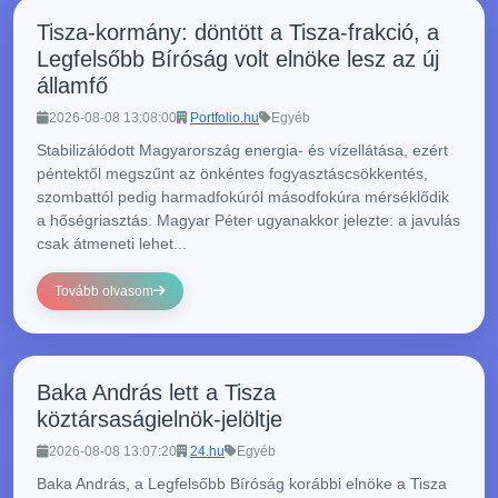
Tisza-kormány: döntött a Tisza-frakció, a
Legfelsőbb Bíróság volt elnöke lesz az új
államfő
2026-08-08 13:08:00
Portfolio.hu
Egyéb
Stabilizálódott Magyarország energia- és vízellátása, ezért
péntektől megszűnt az önkéntes fogyasztáscsökkentés,
szombattól pedig harmadfokúról másodfokúra mérséklődik
a hőségriasztás. Magyar Péter ugyanakkor jelezte: a javulás
csak átmeneti lehet...
Tovább olvasom
Baka András lett a Tisza
köztársaságielnök-jelöltje
2026-08-08 13:07:20
24.hu
Egyéb
Baka András, a Legfelsőbb Bíróság korábbi elnöke a Tisza