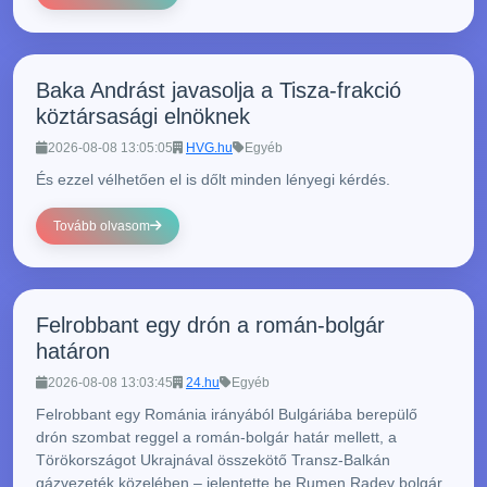
Baka Andrást javasolja a Tisza-frakció
köztársasági elnöknek
2026-08-08 13:05:05
HVG.hu
Egyéb
És ezzel vélhetően el is dőlt minden lényegi kérdés.
Tovább olvasom
Felrobbant egy drón a román-bolgár
határon
2026-08-08 13:03:45
24.hu
Egyéb
Felrobbant egy Románia irányából Bulgáriába berepülő
drón szombat reggel a román-bolgár határ mellett, a
Törökországot Ukrajnával összekötő Transz-Balkán
gázvezeték közelében – jelentette be Rumen Radev bolgár