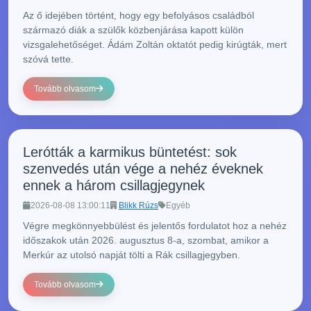
Az ő idejében történt, hogy egy befolyásos családból
származó diák a szülők közbenjárása kapott külön
vizsgalehetőséget. Ádám Zoltán oktatót pedig kirúgták, mert
szóvá tette.
Tovább olvasom
Lerótták a karmikus büntetést: sok
szenvedés után vége a nehéz éveknek
ennek a három csillagjegynek
2026-08-08 13:00:11
Blikk Rúzs
Egyéb
Végre megkönnyebbülést és jelentős fordulatot hoz a nehéz
időszakok után 2026. augusztus 8-a, szombat, amikor a
Merkúr az utolsó napját tölti a Rák csillagjegyben.
Tovább olvasom