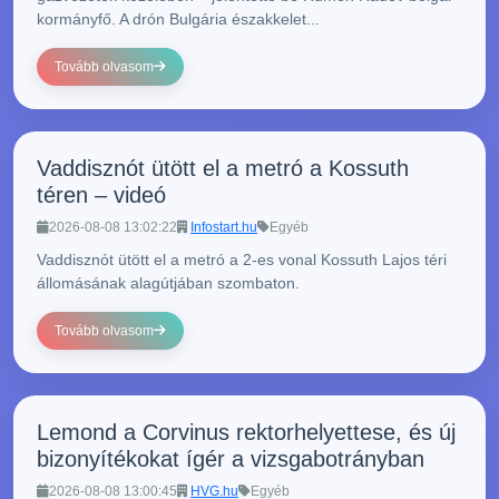
kormányfő. A drón Bulgária északkelet...
Tovább olvasom
Vaddisznót ütött el a metró a Kossuth
téren – videó
2026-08-08 13:02:22
Infostart.hu
Egyéb
Vaddisznót ütött el a metró a 2-es vonal Kossuth Lajos téri
állomásának alagútjában szombaton.
Tovább olvasom
Lemond a Corvinus rektorhelyettese, és új
bizonyítékokat ígér a vizsgabotrányban
2026-08-08 13:00:45
HVG.hu
Egyéb