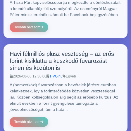
A Tisza Párt képviselőcsoportja megkezdte a döntéshozatalt
a leendő államfőjelölt személyéről. Az eseményről Magyar
Péter miniszterelnök számolt be Facebook-bejegyzésében.
Tovább olvasom
Havi félmilliós plusz veszteség – az erős
forint kisiklatta a küszködő fuvarozást
sínen és közúton is
2026-08-08 12:30:00
HVG.hu
Egyéb
A (nemzetközi) fuvarozásban a bevételek jórészt euróban
keletkeznek, így a forinterősödés közvetlen veszteséggel
jár. Közben költségoldalon alig segít az erősebb kurzus. Az
elmúlt években a forint gyengülése támogatta a
jövedelmezőséget, ám a hatá...
Tovább olvasom