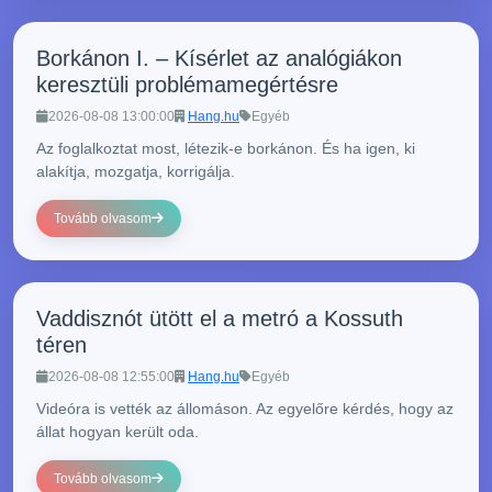
Borkánon I. – Kísérlet az analógiákon
keresztüli problémamegértésre
2026-08-08 13:00:00
Hang.hu
Egyéb
Az foglalkoztat most, létezik-e borkánon. És ha igen, ki
alakítja, mozgatja, korrigálja.
Tovább olvasom
Vaddisznót ütött el a metró a Kossuth
téren
2026-08-08 12:55:00
Hang.hu
Egyéb
Videóra is vették az állomáson. Az egyelőre kérdés, hogy az
állat hogyan került oda.
Tovább olvasom