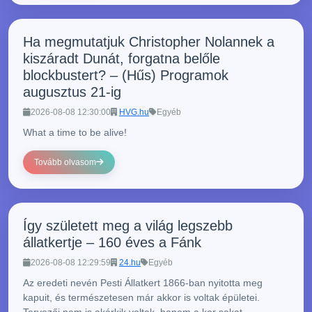
Ha megmutatjuk Christopher Nolannek a
kiszáradt Dunát, forgatna belőle
blockbustert? – (Hűs) Programok
augusztus 21-ig
2026-08-08 12:30:00
HVG.hu
Egyéb
What a time to be alive!
Tovább olvasom
Így született meg a világ legszebb
állatkertje – 160 éves a Fánk
2026-08-08 12:29:59
24.hu
Egyéb
Az eredeti nevén Pesti Állatkert 1866-ban nyitotta meg
kapuit, és természetesen már akkor is voltak épületei.