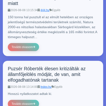
miatt
2026-08-08 13:15:34
444.hu
Egyéb
150 tonna hal pusztult el az elmúlt hetekben az országos
jelentőségű természetvédelmi területnek számító, Natura
2000-es rétszilasi halastavakban Sárbogárd közelében, az
állományveszteség értéke megközelíti a 165 millió forintot.A
tömeges halpuszt...
Tovább olvasom
Puzsér Róberték élesen kritizálták az
államfőjelölés módját, de van, amit
elfogadhatónak tartanak
2026-08-08 13:14:00
Index.hu
Egyéb
Hosszú nyilatkozatot adtak ki.
Tovább olvasom