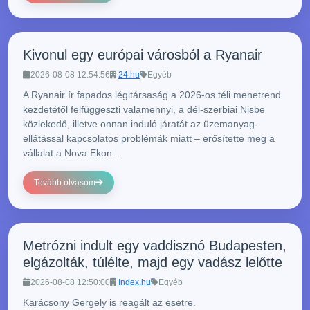
Kivonul egy európai városból a Ryanair
2026-08-08 12:54:56
24.hu
Egyéb
A Ryanair ír fapados légitársaság a 2026-os téli menetrend
kezdetétől felfüggeszti valamennyi, a dél-szerbiai Nisbe
közlekedő, illetve onnan induló járatát az üzemanyag-
ellátással kapcsolatos problémák miatt – erősítette meg a
vállalat a Nova Ekon...
Tovább olvasom
Metrózni indult egy vaddisznó Budapesten,
elgázolták, túlélte, majd egy vadász lelőtte
2026-08-08 12:50:00
Index.hu
Egyéb
Karácsony Gergely is reagált az esetre.