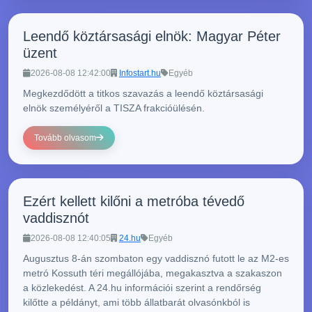
Leendő köztársasági elnök: Magyar Péter
üzent
2026-08-08 12:42:00
Infostart.hu
Egyéb
Megkezdődött a titkos szavazás a leendő köztársasági
elnök személyéről a TISZA frakcióülésén.
Tovább olvasom
Ezért kellett kilőni a metróba tévedő
vaddisznót
2026-08-08 12:40:05
24.hu
Egyéb
Augusztus 8-án szombaton egy vaddisznó futott le az M2-es
metró Kossuth téri megállójába, megakasztva a szakaszon
a közlekedést. A 24.hu információi szerint a rendőrség
kilőtte a példányt, ami több állatbarát olvasónkból is