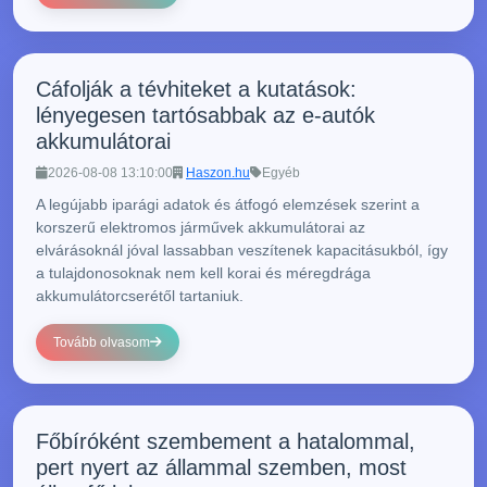
Cáfolják a tévhiteket a kutatások:
lényegesen tartósabbak az e-autók
akkumulátorai
2026-08-08 13:10:00
Haszon.hu
Egyéb
A legújabb iparági adatok és átfogó elemzések szerint a
korszerű elektromos járművek akkumulátorai az
elvárásoknál jóval lassabban veszítenek kapacitásukból, így
a tulajdonosoknak nem kell korai és méregdrága
akkumulátorcserétől tartaniuk.
Tovább olvasom
Főbíróként szembement a hatalommal,
pert nyert az állammal szemben, most