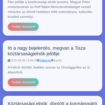
Párt jelöltje a köztársasági elnöki posztra. Magyar Péter
miniszterelnök és Ruff Bálint Miniszterelnökséget vezető
miniszter az elmúlt hetekben több tudományos, kulturális,
közéleti személyi...
Tovább olvasom
Itt a nagy bejelentés, megvan a Tisza
köztársaságielnök-jelöltje
2026-08-08 13:06:00
Index.hu
Egyéb
A frakció döntött, kedden szavaz az Országgyűlés az új
államfőről.
Tovább olvasom
Köztársasági elnök: döntött a kormánypárti