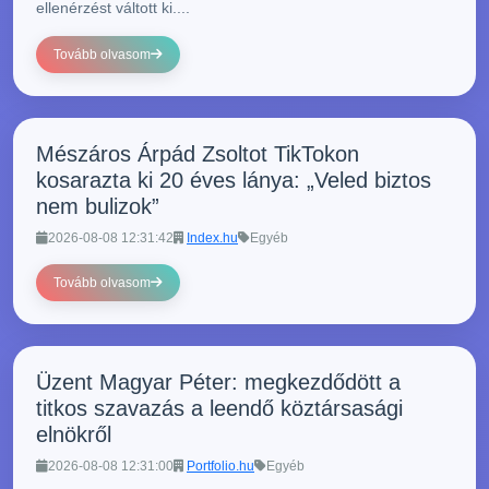
ellenérzést váltott ki....
Tovább olvasom
Mészáros Árpád Zsoltot TikTokon
kosarazta ki 20 éves lánya: „Veled biztos
nem bulizok”
2026-08-08 12:31:42
Index.hu
Egyéb
Tovább olvasom
Üzent Magyar Péter: megkezdődött a
titkos szavazás a leendő köztársasági
elnökről
2026-08-08 12:31:00
Portfolio.hu
Egyéb