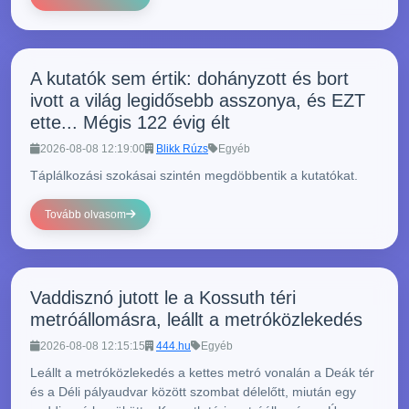
A kutatók sem értik: dohányzott és bort
ivott a világ legidősebb asszonya, és EZT
ette... Mégis 122 évig élt
2026-08-08 12:19:00
Blikk Rúzs
Egyéb
Táplálkozási szokásai szintén megdöbbentik a kutatókat.
Tovább olvasom
Vaddisznó jutott le a Kossuth téri
metróállomásra, leállt a metróközlekedés
2026-08-08 12:15:15
444.hu
Egyéb
Leállt a metróközlekedés a kettes metró vonalán a Deák tér
és a Déli pályaudvar között szombat délelőtt, miután egy