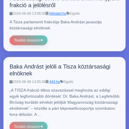
frakció a jelölésről
2026-08-08 13:06:00
Infostart.hu
Egyéb
A Tisza parlamenti frakciója Baka Andrást javasolja
köztársasági elnöknek.
Tovább olvasom
Baka Andrást jelöli a Tisza köztársasági
elnöknek
2026-08-08 13:05:06
444.hu
Egyéb
„A TISZA-frakció titkos szavazással meghozta az eddigi
egyik legfontosabb döntését: Dr. Baka Andrást, a Legfelsőbb
Bíróság korábbi elnökét jelöljük Magyarország köztársasági
elnökének” – közölte a párt képviselőcsoportja szombaton
kora délután. A ...
Tovább olvasom