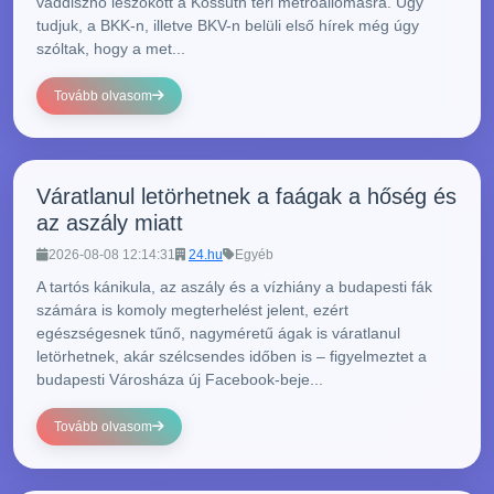
vaddisznó leszökött a Kossuth téri metróállomásra. Úgy
tudjuk, a BKK-n, illetve BKV-n belüli első hírek még úgy
szóltak, hogy a met...
Tovább olvasom
Váratlanul letörhetnek a faágak a hőség és
az aszály miatt
2026-08-08 12:14:31
24.hu
Egyéb
A tartós kánikula, az aszály és a vízhiány a budapesti fák
számára is komoly megterhelést jelent, ezért
egészségesnek tűnő, nagyméretű ágak is váratlanul
letörhetnek, akár szélcsendes időben is – figyelmeztet a
budapesti Városháza új Facebook-beje...
Tovább olvasom