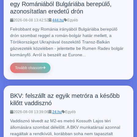
egy Romániából Bulgáriába berepülő,
azonosítatlan eredetű drón
2026-08-08 13:42:52
444.hu
Egyéb
Felrobbant egy Románia irányából Bulgáriába berepülő
drón szombat reggel a román-bolgár határ mellett, a
Törökországot Ukrajnával összekötő Transz-Balkán
gázvezeték közelében - jelentette be Rumen Radev bolgár
kormányfő. Arról is beszélt az Eurone...
Tovább olvasom
BKV: felszállt az egyik metróra a később
kilőtt vaddisznó
2026-08-08 13:39:06
24.hu
Egyéb
Vaddisznó tévedt az M2-es metró Kossuth Lajos téri
állomására szombat délelőtt. A BKV munkatársai azonnal
reagáltak a rendkívüli, korábban soha nem tapasztalt