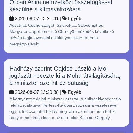
Orbán Anita nemzetközi összefogással
készülne a klímaváltozásra
2026-08-07 13:21:41 |
Egyéb
Ausztriát, Csehországot, Szlovákiát, Szlovéniát és
Magyarországot tömörítő C5-együttműködés következő
ülésén fogja javasolni a külügyminiszter a téma
megtárgyalását.
Hadházy szerint Gajdos László a Mol
jogászát nevezte ki a Mohu átvilágítására,
a miniszter szerint ez butaság
2026-08-07 13:20:38 |
Egyéb
A környezetvédelmi miniszter azt írta: a hulladékkoncesszió
felülvizsgálatával Kertész-Káldosi Zsuzsanna vezetésével
egy tízfős csapatot bíztak meg, arra azonban nem tért ki,
hogy ennek tagja lesz-e az ex-molos Kolesár Gergely.