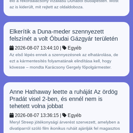
elő a rekordalacsony vízállású Dunából Budapesten. Most
az is kiderült, mit rejtett az oldaldoboza.
Elkerítik a Duna-meder szennyezett
felszínét a volt Óbudai Gázgyár területén
2026-08-07 13:44:10 |
Egyéb
Az első lépés ennek a szennyezésnek az elhatárolása, de
ezt a kármentesítés folyamatának elindítása kell, hogy
kövesse – mondta Karácsony Gergely főpolgármester.
Anne Hathaway leette a ruháját Az ördög
Pradát visel 2-ben, és ennél nem is
tehetett volna jobbat
2026-08-07 13:36:15 |
Egyéb
Meryl Streep jótékonysági árverést szervezett, amelyben a
divatiparról szóló film ikonikus ruháit ajánlják fel magasztos