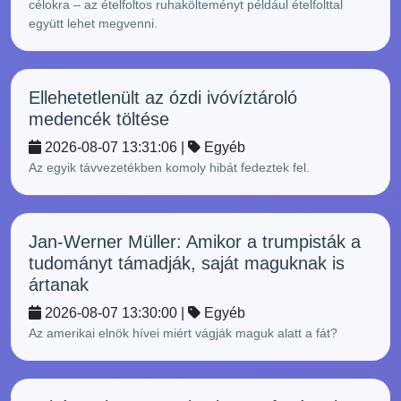
célokra – az ételfoltos ruhakölteményt például ételfolttal
együtt lehet megvenni.
Ellehetetlenült az ózdi ivóvíztároló
medencék töltése
2026-08-07 13:31:06 |
Egyéb
Az egyik távvezetékben komoly hibát fedeztek fel.
Jan-Werner Müller: Amikor a trumpisták a
tudományt támadják, saját maguknak is
ártanak
2026-08-07 13:30:00 |
Egyéb
Az amerikai elnök hívei miért vágják maguk alatt a fát?