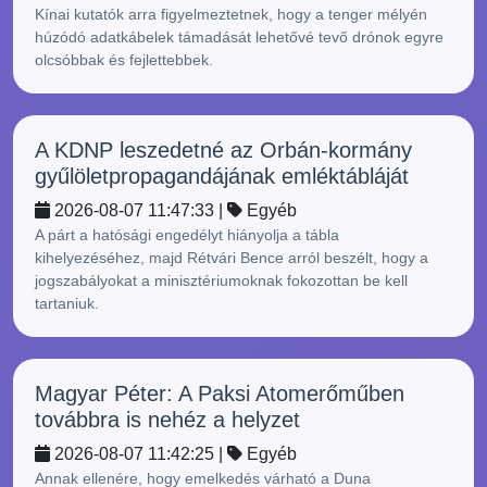
Kínai kutatók arra figyelmeztetnek, hogy a tenger mélyén
húzódó adatkábelek támadását lehetővé tevő drónok egyre
olcsóbbak és fejlettebbek.
A KDNP leszedetné az Orbán-kormány
gyűlöletpropagandájának emléktábláját
2026-08-07 11:47:33 |
Egyéb
A párt a hatósági engedélyt hiányolja a tábla
kihelyezéséhez, majd Rétvári Bence arról beszélt, hogy a
jogszabályokat a minisztériumoknak fokozottan be kell
tartaniuk.
Magyar Péter: A Paksi Atomerőműben
továbbra is nehéz a helyzet
2026-08-07 11:42:25 |
Egyéb
Annak ellenére, hogy emelkedés várható a Duna