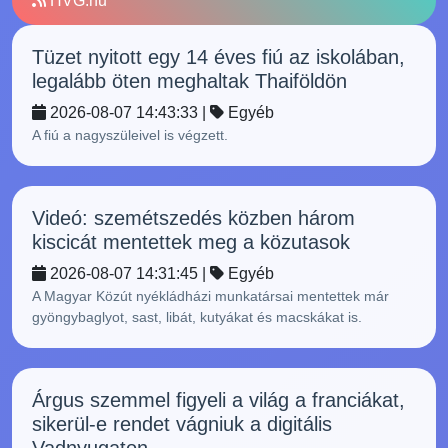
HVG.hu
Tüzet nyitott egy 14 éves fiú az iskolában,
legalább öten meghaltak Thaiföldön
2026-08-07 14:43:33 |
Egyéb
A fiú a nagyszüleivel is végzett.
Videó: szemétszedés közben három
kiscicát mentettek meg a közutasok
2026-08-07 14:31:45 |
Egyéb
A Magyar Közút nyékládházi munkatársai mentettek már
gyöngybaglyot, sast, libát, kutyákat és macskákat is.
Árgus szemmel figyeli a világ a franciákat,
sikerül-e rendet vágniuk a digitális