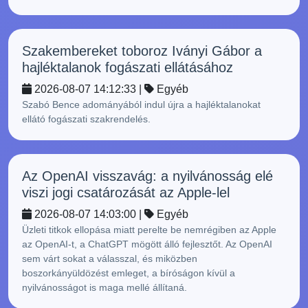
Szakembereket toboroz Iványi Gábor a
hajléktalanok fogászati ellátásához
2026-08-07 14:12:33 |
Egyéb
Szabó Bence adományából indul újra a hajléktalanokat
ellátó fogászati szakrendelés.
Az OpenAI visszavág: a nyilvánosság elé
viszi jogi csatározását az Apple-lel
2026-08-07 14:03:00 |
Egyéb
Üzleti titkok ellopása miatt perelte be nemrégiben az Apple
az OpenAI-t, a ChatGPT mögött álló fejlesztőt. Az OpenAI
sem várt sokat a válasszal, és miközben
boszorkányüldözést emleget, a bíróságon kívül a
nyilvánosságot is maga mellé állítaná.