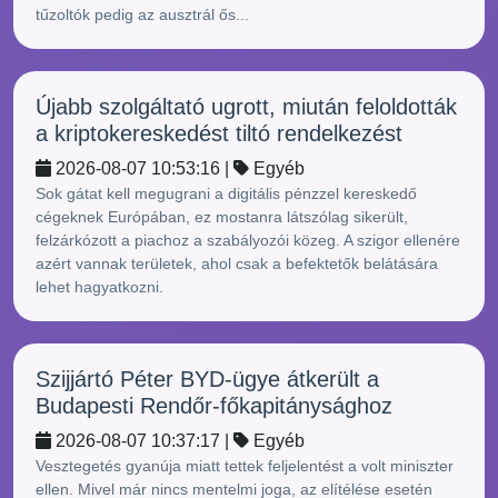
tűzoltók pedig az ausztrál ős...
Újabb szolgáltató ugrott, miután feloldották
a kriptokereskedést tiltó rendelkezést
2026-08-07 10:53:16 |
Egyéb
Sok gátat kell megugrani a digitális pénzzel kereskedő
cégeknek Európában, ez mostanra látszólag sikerült,
felzárkózott a piachoz a szabályozói közeg. A szigor ellenére
azért vannak területek, ahol csak a befektetők belátására
lehet hagyatkozni.
Szijjártó Péter BYD-ügye átkerült a
Budapesti Rendőr-főkapitánysághoz
2026-08-07 10:37:17 |
Egyéb
Vesztegetés gyanúja miatt tettek feljelentést a volt miniszter
ellen. Mivel már nincs mentelmi joga, az elítélése esetén