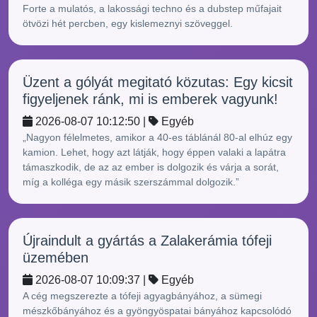
Forte a mulatós, a lakossági techno és a dubstep műfajait
ötvözi hét percben, egy kislemeznyi szöveggel.
Üzent a gólyát megitató közutas: Egy kicsit
figyeljenek ránk, mi is emberek vagyunk!
2026-08-07 10:12:50 |
Egyéb
„Nagyon félelmetes, amikor a 40-es táblánál 80-al elhúz egy
kamion. Lehet, hogy azt látják, hogy éppen valaki a lapátra
támaszkodik, de az az ember is dolgozik és várja a sorát,
míg a kolléga egy másik szerszámmal dolgozik.”
Újraindult a gyártás a Zalakerámia tófeji
üzemében
2026-08-07 10:09:37 |
Egyéb
A cég megszerezte a tófeji agyagbányához, a sümegi
mészkőbányához és a gyöngyöspatai bányához kapcsolódó