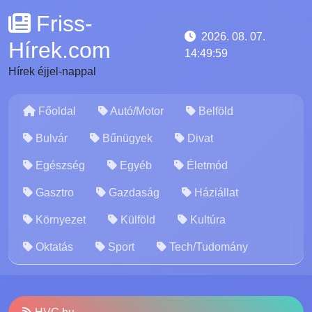
Friss-
2026. 08. 07.
Hírek.com
14:50:00
Hírek éjjel-nappal
Főoldal
Autó/Motor
Belföld
Bulvár
Bűnügyek
Divat
Egészség
Egyéb
Életmód
Gasztro
Gazdaság
Háziállat
Környezet
Külföld
Kultúra
Oktatás
Sport
Tech/Tudomány