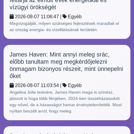
feltárja az elmúlt évek energetikai és
vízügyi örökségét
2026-08-07 11:06:47 |
Egyéb
Megvizsgálják, milyen szükséges fejlesztések maradtak el
az ország energia- és vízellátásának területén.
James Haven: Mint annyi meleg srác,
előbb tanultam meg megkérdőjelezni
önmagam bizonyos részeit, mint ünnepelni
őket
2026-08-07 11:03:54 |
Egyéb
Angelina Jolie testvére, James Haven maga is színész,
játszott is húga több filmjében. 2024-ben összeházasodott
egy nővel, de a házasságot hamar érvénytelenítették. Most
nyíltan beszélt arról, hogy meleg.