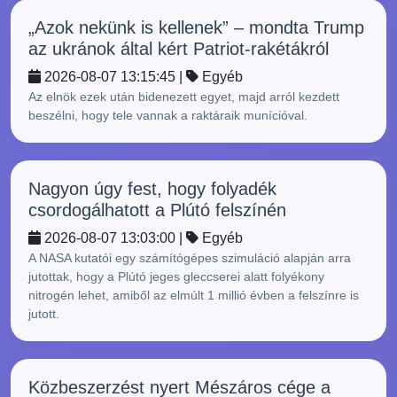
„Azok nekünk is kellenek” – mondta Trump
az ukránok által kért Patriot-rakétákról
2026-08-07 13:15:45 |
Egyéb
Az elnök ezek után bidenezett egyet, majd arról kezdett
beszélni, hogy tele vannak a raktáraik munícióval.
Nagyon úgy fest, hogy folyadék
csordogálhatott a Plútó felszínén
2026-08-07 13:03:00 |
Egyéb
A NASA kutatói egy számítógépes szimuláció alapján arra
jutottak, hogy a Plútó jeges gleccserei alatt folyékony
nitrogén lehet, amiből az elmúlt 1 millió évben a felszínre is
jutott.
Közbeszerzést nyert Mészáros cége a