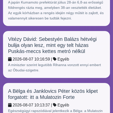
A japán Kumamoto prefektúrát július 28-án 6,8-as erősségű
földrengés rázta meg, amelyben 38-an vesztették életüket.
Az egyik kórházban a rengés idején négy műtét is zajlott, és
valamennyit sikeresen be tudták fejezni.
Vitézy Dávid: Sebestyén Balázs hétvégi
bulija olyan lesz, mint egy telt házas
Puskás-meccs kettes metró nélkül
2026-08-07 10:16:59 |
Egyéb
A miniszter szerint legutóbb Rihanna vonzott ennyi embert
az Óbudai-szigetre.
A Bëlga és Janklovics Péter közös klipet
forgatott: itt a Mulatozin Forte
2026-08-07 10:13:37 |
Egyéb
Egészségügyi rapszódiával jelentkezik a Bëlga: a Mulatozin