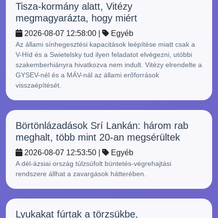
Tisza-kormány alatt, Vitézy
megmagyarázta, hogy miért
2026-08-07 12:58:00 |
Egyéb
Az állami sínhegesztési kapacitások leépítése miatt csak a
V-Híd és a Swietelsky tud ilyen feladatot elvégezni, utóbbi
szakemberhiányra hivatkozva nem indult. Vitézy elrendelte a
GYSEV-nél és a MÁV-nál az állami erőforrások
visszaépítését.
Börtönlázadások Srí Lankán: három rab
meghalt, több mint 20-an megsérültek
2026-08-07 12:53:50 |
Egyéb
A dél-ázsiai ország túlzsúfolt büntetés-végrehajtási
rendszere állhat a zavargások hátterében.
Lyukakat fúrtak a törzsükbe,