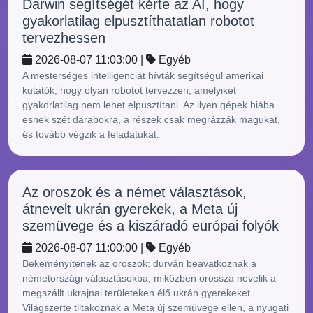
Darwin segítségét kérte az AI, hogy
gyakorlatilag elpusztíthatatlan robotot
tervezhessen
2026-08-07 11:03:00 |
Egyéb
A mesterséges intelligenciát hívták segítségül amerikai
kutatók, hogy olyan robotot tervezzen, amelyiket
gyakorlatilag nem lehet elpusztítani. Az ilyen gépek hiába
esnek szét darabokra, a részek csak megrázzák magukat,
és tovább végzik a feladatukat.
Az oroszok és a német választások,
átnevelt ukrán gyerekek, a Meta új
szemüvege és a kiszáradó európai folyók
2026-08-07 11:00:00 |
Egyéb
Bekeményítenek az oroszok: durván beavatkoznak a
németországi választásokba, miközben orosszá nevelik a
megszállt ukrajnai területeken élő ukrán gyerekeket.
Világszerte tiltakoznak a Meta új szemüvege ellen, a nyugati